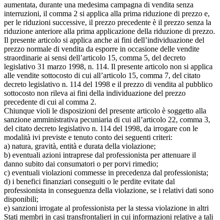
aumentata, durante una medesima campagna di vendita senza
interruzioni, il comma 2 si applica alla prima riduzione di prezzo e,
per le riduzioni successive, il prezzo precedente è il prezzo senza la
riduzione anteriore alla prima applicazione della riduzione di prezzo.
Il presente articolo si applica anche ai fini dell’individuazione del
prezzo normale di vendita da esporre in occasione delle vendite
straordinarie ai sensi dell’articolo 15, comma 5, del decreto
legislativo 31 marzo 1998, n. 114. Il presente articolo non si applica
alle vendite sottocosto di cui all’articolo 15, comma 7, del citato
decreto legislativo n. 114 del 1998 e il prezzo di vendita al pubblico
sottocosto non rileva ai fini della individuazione del prezzo
precedente di cui al comma 2.
Chiunque violi le disposizioni del presente articolo è soggetto alla
sanzione amministrativa pecuniaria di cui all’articolo 22, comma 3,
del citato decreto legislativo n. 114 del 1998, da irrogare con le
modalità ivi previste e tenuto conto dei seguenti criteri:
a) natura, gravità, entità e durata della violazione;
b) eventuali azioni intraprese dal professionista per attenuare il
danno subito dai consumatori o per porvi rimedio;
c) eventuali violazioni commesse in precedenza dal professionista;
d) i benefici finanziari conseguiti o le perdite evitate dal
professionista in conseguenza della violazione, se i relativi dati sono
disponibili;
e) sanzioni irrogate al professionista per la stessa violazione in altri
Stati membri in casi transfrontalieri in cui informazioni relative a tali