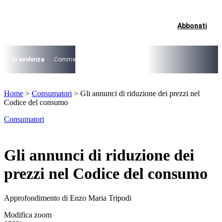
Vai
al
contenuto
Abbonati
I più cercati
Lorem ipsum dolor sit amet consectetur
Lorem ipsum dolor sit amet consectetur
In evidenza
Commercio su aree pubbliche
Digitalizzazione Suap
Conce
I più cercati
Home
>
Consumatori
>
Gli annunci di riduzione dei prezzi nel
Lorem ipsum dolor sit amet consectetur
Codice del consumo
Lorem ipsum dolor sit amet consectetur
Consumatori
Gli annunci di riduzione dei
prezzi nel Codice del consumo
Approfondimento di Enzo Maria Tripodi
Modifica zoom