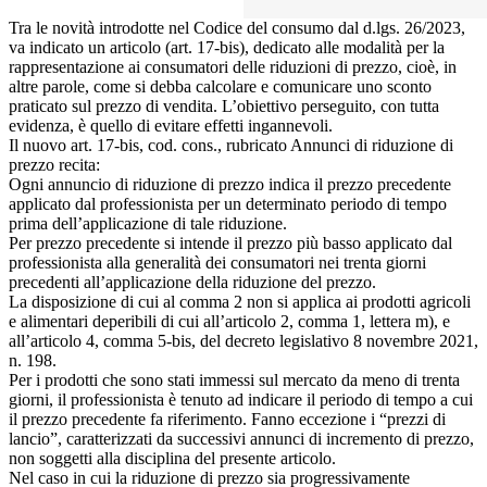
Tra le novità introdotte nel Codice del consumo dal d.lgs. 26/2023,
va indicato un articolo (art. 17-bis), dedicato alle modalità per la
rappresentazione ai consumatori delle riduzioni di prezzo, cioè, in
altre parole, come si debba calcolare e comunicare uno sconto
praticato sul prezzo di vendita. L’obiettivo perseguito, con tutta
evidenza, è quello di evitare effetti ingannevoli.
Il nuovo art. 17-bis, cod. cons., rubricato Annunci di riduzione di
prezzo recita:
Ogni annuncio di riduzione di prezzo indica il prezzo precedente
applicato dal professionista per un determinato periodo di tempo
prima dell’applicazione di tale riduzione.
Per prezzo precedente si intende il prezzo più basso applicato dal
professionista alla generalità dei consumatori nei trenta giorni
precedenti all’applicazione della riduzione del prezzo.
La disposizione di cui al comma 2 non si applica ai prodotti agricoli
e alimentari deperibili di cui all’articolo 2, comma 1, lettera m), e
all’articolo 4, comma 5-bis, del decreto legislativo 8 novembre 2021,
n. 198.
Per i prodotti che sono stati immessi sul mercato da meno di trenta
giorni, il professionista è tenuto ad indicare il periodo di tempo a cui
il prezzo precedente fa riferimento. Fanno eccezione i “prezzi di
lancio”, caratterizzati da successivi annunci di incremento di prezzo,
non soggetti alla disciplina del presente articolo.
Nel caso in cui la riduzione di prezzo sia progressivamente