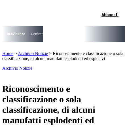
Vai
al
contenuto
Abbonati
I più cercati
Lorem ipsum dolor sit amet consectetur
Lorem ipsum dolor sit amet consectetur
In evidenza
Commercio su aree pubbliche
Digitalizzazione Suap
Conce
I più cercati
Home
>
Archivio Notizie
>
Riconoscimento e classificazione o sola
Lorem ipsum dolor sit amet consectetur
classificazione, di alcuni manufatti esplodenti ed esplosivi
Lorem ipsum dolor sit amet consectetur
Archivio Notizie
Riconoscimento e
classificazione o sola
classificazione, di alcuni
manufatti esplodenti ed