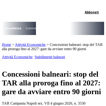
Vai
al
contenuto
Abbonati
I più cercati
Lorem ipsum dolor sit amet consectetur
Lorem ipsum dolor sit amet consectetur
In evidenza
Commercio su aree pubbliche
Digitalizzazione Suap
Conce
I più cercati
Home
>
Attività Economiche
>
Concessioni balneari: stop del TAR
Lorem ipsum dolor sit amet consectetur
alla proroga fino al 2027: gare da avviare entro 90 giorni
Lorem ipsum dolor sit amet consectetur
Attività Economiche
Stabilimenti balneari
Concessioni balneari: stop del
TAR alla proroga fino al 2027:
gare da avviare entro 90 giorni
TAR Campania Napoli sez. VII 4 giugno 2026, n. 3530