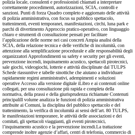
polizia locale, consulenti e professionisti chiamati a interpretare
correttamente procedimenti, autorizzazioni, SCIA, controlli e
sanzioni. Punti di forza Quadro completo e aggiornato delle attività
di polizia amministrativa, con focus su pubblico spettacolo,
trattenimenti, eventi temporanei, manifestazioni, circhi, luna park e
parchi di divertimento Approccio pratico-operativo, con linguaggio
chiaro e strumenti di consultazione pensati per facilitare
l’applicazione delle norme nei casi concreti Ampia analisi della
SCIA, della relazione tecnica e delle verifiche di incolumità, con
attenzione alla semplificazione procedurale e alle responsabilità degli
organizzatori Approfondimenti su safety e security per gli eventi,
prevenzione incendi, inquinamento acustico, spettacoli pirotecnici,
sale giochi, videogiochi, lotterie e attività disciplinate dal TULPS
Schede riassuntive e tabelle sinottiche che aiutano a individuare
rapidamente regimi amministrativi, adempimenti e soluzioni
operative Accesso alla versione digitale iLibro e ai contenuti online
collegati, per una consultazione più rapida e completa della
normativa, della prassi e della giurisprudenza richiamate Contenuti
principaliIl volume analizza le funzioni di polizia amministrativa
attribuite ai Comuni, la disciplina del pubblico spettacolo e del
trattenimento, la verifica di incolumità ai sensi dell’art. 80 TULPS,
le manifestazioni temporanee, le attività delle associazioni e dei
comitati, gli spettacoli viaggianti, gli eventi pirotecnici,
l’inquinamento acustico e la prevenzione incendi.La trattazione
comprende inoltre agenzie d’affari, centri di telefonia, commercio di