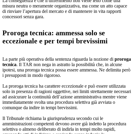
La conseguenza è che il differimento non viene letto come una
misura neutra o meramente organizzativa, ma come un atto capace
di rinviare l’apertura del mercato e di mantenere in vita rapporti
concessori senza gara.
Proroga tecnica: ammessa solo se
eccezionale e per tempi brevissimi
La parte più operativa della sentenza riguarda la nozione di
proroga
tecnica
. Il TAR non nega in astratto la possibilità che, in alcune
ipotesi, una proroga tecnica possa essere ammessa. Ne delimita però
i presupposti in modo rigoroso.
La proroga tecnica ha carattere eccezionale e può essere utilizzata
solo in presenza di ragioni oggettive, nei limiti strettamente necessari
ad assicurare la continuità dell’azione amministrativa mentre viene
immediatamente svolta una procedura selettiva già avviata o
comunque da indire in tempi brevissimi.
Il Tribunale richiama la giurisprudenza secondo cui le
amministrazioni competenti devono avere già indetto la procedura
selettiva o almeno deliberato di indirla in tempi molto rapidi,