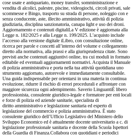
cose usate e antiquariato, money transfer, somministrazione e
vendita di alcolici, palestre, piscine, videogiochi, circoli privati, sale
scommesse e Bingo, trasporto su strada di persone, noleggio con e
senza conducente, aste, illecito amministrativo, attività di polizia
giudiziaria, disciplina sanzionatoria, canapa light e uso dei droni.
Aggiornamento e contenuti digitaliLa V edizione è aggiornata alla
Legge n. 182/2025 e alla Legge n. 199/2025. L’acquisto include
l’accesso alla versione digitale iLibro, con consultazione online,
ricerca per parole e concetti all’interno del volume e collegamento
diretto alla normativa, alla prassi e alla giurisprudenza citate. Sono
previsti anche contenuti aggiuntivi online, tra cui moduli in formato
editabile ed eventuali aggiornamenti normativi. Acquista il Manuale
di polizia amministrativa e porta nella tua attività quotidiana uno
strumento aggiornato, autorevole e immediatamente consultabile.
Una guida indispensabile per orientarsi in una materia in continua
evoluzione, ridurre il rischio di errori procedurali e affrontare con
maggiore sicurezza ogni adempimento. Saverio LinguantiÈ libero
professionista, consulente giuridico-legale e formatore per enti locali
e forze di polizia ed aziende sanitarie, specialista di
diritto amministrativo e legislazione sanitaria ed esperto di
legislazione del commercio e polizia amministrativa. È stato
consulente giuridico dell’Ufficio Legislativo del Ministero dello
Sviluppo Economico ed è attualmente docente universitario a c. di
legislazione professionale sanitaria e docente della Scuola Ispettori
della Guardia di Finanza.Collabora con quotidiani e periodici