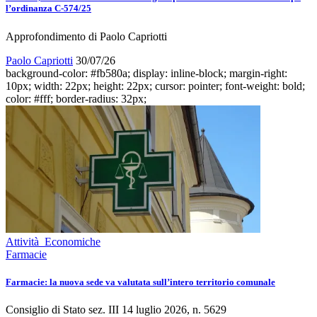
l’ordinanza C-574/25
Approfondimento di Paolo Capriotti
Paolo Capriotti
30/07/26
background-color: #fb580a; display: inline-block; margin-right:
10px; width: 22px; height: 22px; cursor: pointer; font-weight: bold;
color: #fff; border-radius: 32px;
Attività Economiche
Farmacie
Farmacie: la nuova sede va valutata sull’intero territorio comunale
Consiglio di Stato sez. III 14 luglio 2026, n. 5629