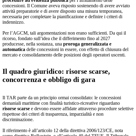
procedure ad evidenza pubblica
per l’affidamento delle
concessioni. Il Comune aveva risposto sostenendo di avere avviato
attività preparatorie e di avere disposto una misura temporanea,
necessaria per completare la pianificazione e definire i criteri di
indennizzo.
Per l’AGCM, tali argomentazioni non erano sufficienti. Da qui il
ricorso, fondato sull’idea che il differimento fino al 2027
producesse, nella sostanza, una
proroga generalizzata e
automatica
delle concessioni in essere, con effetto di chiusura del
mercato e consolidamento delle posizioni degli operatori uscenti.
Il quadro giuridico: risorse scarse,
concorrenza e obbligo di gara
Il TAR parte da un principio ormai consolidato: le concessioni
demaniali marittime con finalità turistico-ricreative riguardano
risorse scarse
e devono essere affidate attraverso procedure selettive
rispettose dei criteri di trasparenza, imparzialità e non
discriminazione.
Il riferimento è all’articolo 12 della direttiva 2006/123/CE, nota
come direttiva Bolkestein, e all’articolo 49 del TFUE. Il Tribunale