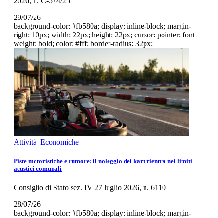
2026, n. C-574/25
29/07/26
background-color: #fb580a; display: inline-block; margin-
right: 10px; width: 22px; height: 22px; cursor: pointer; font-
weight: bold; color: #fff; border-radius: 32px;
Attività Economiche
Piste motoristiche e rumore: il noleggio dei kart rientra nei limiti
acustici comunali
Consiglio di Stato sez. IV 27 luglio 2026, n. 6110
28/07/26
background-color: #fb580a; display: inline-block; margin-