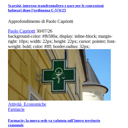
Scarsità, interesse transfrontaliero e gare per le concessioni
balneari dopo l’ordinanza C-574/25
Approfondimento di Paolo Capriotti
Paolo Capriotti
30/07/26
background-color: #fb580a; display: inline-block; margin-
right: 10px; width: 22px; height: 22px; cursor: pointer; font-
weight: bold; color: #fff; border-radius: 32px;
Attività Economiche
Farmacie
Farmacie: la nuova sede va valutata sull’intero territorio
comunale