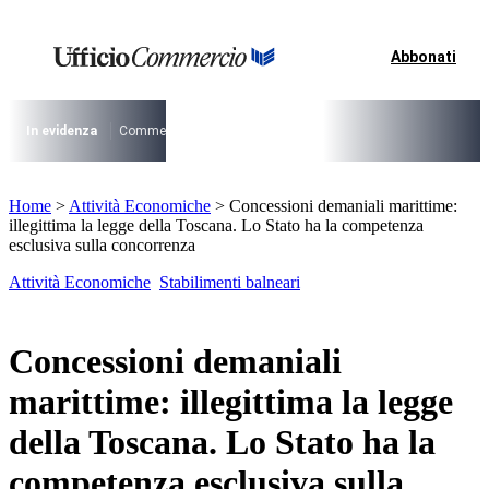
Vai
al
I più cercati
contenuto
Abbonati
Lorem ipsum dolor sit amet consectetur
Lorem ipsum dolor sit amet consectetur
In evidenza
Commercio su aree pubbliche
Digitalizzazione Suap
Conce
I più cercati
Lorem ipsum dolor sit amet consectetur
Home
>
Attività Economiche
>
Concessioni demaniali marittime:
Lorem ipsum dolor sit amet consectetur
illegittima la legge della Toscana. Lo Stato ha la competenza
esclusiva sulla concorrenza
Attività Economiche
Stabilimenti balneari
Concessioni demaniali
marittime: illegittima la legge
della Toscana. Lo Stato ha la
competenza esclusiva sulla