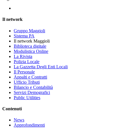
Il network
Gruppo Maggioli
Sistema PA
Il network Maggioli
Biblioteca digitale
Modulistica Online
La Rivista
Polizia Locale
La Gazzetta Degli Enti Locali
Il Personale
Appalti e Contratti
Ufficio Tributi
Bilancio e Contabilità
Servizi Demografici
Public Utilities
Contenuti
News
Approfondimenti