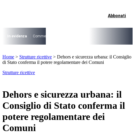
Vai
al
contenuto
Abbonati
I più cercati
Lorem ipsum dolor sit amet consectetur
Lorem ipsum dolor sit amet consectetur
In evidenza
Commercio su aree pubbliche
Digitalizzazione Suap
Conce
I più cercati
Home
>
Strutture ricettive
>
Dehors e sicurezza urbana: il Consiglio
Lorem ipsum dolor sit amet consectetur
di Stato conferma il potere regolamentare dei Comuni
Lorem ipsum dolor sit amet consectetur
Strutture ricettive
Dehors e sicurezza urbana: il
Consiglio di Stato conferma il
potere regolamentare dei
Comuni