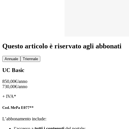
Questo articolo è riservato agli abbonati
Annuale
Triennale
UC Basic
850,00€/
anno
730,00€/
anno
+ IVA*
Cod. MePa E077**
L’abbonamento include:
l’accesso a
tutti i contenuti
del portale;