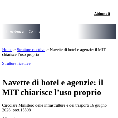
Vai
al
contenuto
Abbonati
I più cercati
Lorem ipsum dolor sit amet consectetur
Lorem ipsum dolor sit amet consectetur
In evidenza
Commercio su aree pubbliche
Digitalizzazione Suap
Conce
I più cercati
Home
>
Strutture ricettive
>
Navette di hotel e agenzie: il MIT
Lorem ipsum dolor sit amet consectetur
chiarisce l’uso proprio
Lorem ipsum dolor sit amet consectetur
Strutture ricettive
Navette di hotel e agenzie: il
MIT chiarisce l’uso proprio
Circolare Ministero delle infrastrutture e dei trasporti 16 giugno
2026, prot.15598