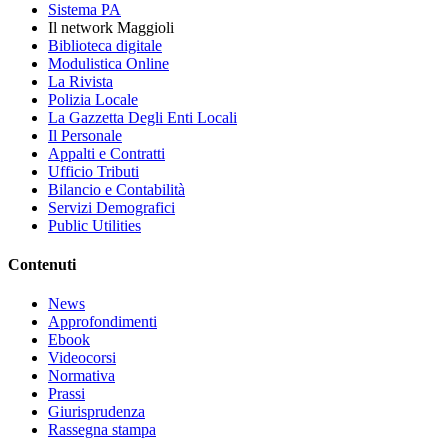
Sistema PA
Il network Maggioli
Biblioteca digitale
Modulistica Online
La Rivista
Polizia Locale
La Gazzetta Degli Enti Locali
Il Personale
Appalti e Contratti
Ufficio Tributi
Bilancio e Contabilità
Servizi Demografici
Public Utilities
Contenuti
News
Approfondimenti
Ebook
Videocorsi
Normativa
Prassi
Giurisprudenza
Rassegna stampa