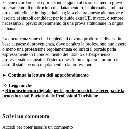
È bene ricordare che i primi sono soggetti al riconoscimento previo
superamento di un tirocinio di adattamento o, in alternativa, ad una
prova attitudinale in lingua italiana; la scelta tra queste alternative è
lasciata ai singoli candidati; per le guide extraUE, invece, è sempre
necessario il previo superamento di una prova attitudinale in lingua
italiana.
La documentazione che i richiedenti devono produrre è diversa in
base al paese di provenienza, dove peraltro la professione può essere
o meno una professione regolamentata ed infatti il portale parla
espressamente di riconoscimento del titolo o dell’esperienza
professionale acquisiti all’estero, quest’ultima riguarda proprio il
caso di stati che non regolamentino la professione.
►
Continua la lettura dell’approfondimento
>>
Leggi anche
•
Riconoscimento digitale per le guide turistiche estere: parte la
procedura sul Portale delle Professioni Turistiche
Scrivi un commento
Accedi per poter inserire un commento