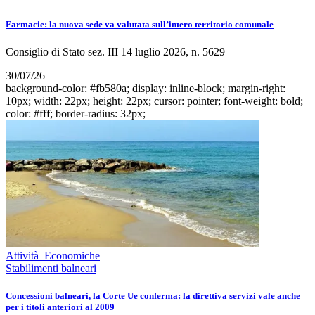
Farmacie: la nuova sede va valutata sull’intero territorio comunale
Consiglio di Stato sez. III 14 luglio 2026, n. 5629
30/07/26
background-color: #fb580a; display: inline-block; margin-right:
10px; width: 22px; height: 22px; cursor: pointer; font-weight: bold;
color: #fff; border-radius: 32px;
Attività Economiche
Stabilimenti balneari
Concessioni balneari, la Corte Ue conferma: la direttiva servizi vale anche
per i titoli anteriori al 2009