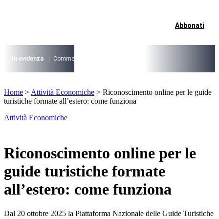
Vai
al
contenuto
Abbonati
I più cercati
Lorem ipsum dolor sit amet consectetur
Lorem ipsum dolor sit amet consectetur
In evidenza
Commercio su aree pubbliche
Digitalizzazione Suap
Conce
I più cercati
Home
>
Attività Economiche
>
Riconoscimento online per le guide
Lorem ipsum dolor sit amet consectetur
turistiche formate all’estero: come funziona
Lorem ipsum dolor sit amet consectetur
Attività Economiche
Riconoscimento online per le
guide turistiche formate
all’estero: come funziona
Dal 20 ottobre 2025 la Piattaforma Nazionale delle Guide Turistiche