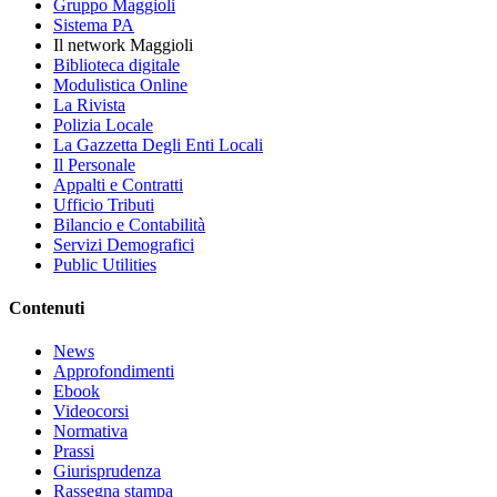
Gruppo Maggioli
Sistema PA
Il network Maggioli
Biblioteca digitale
Modulistica Online
La Rivista
Polizia Locale
La Gazzetta Degli Enti Locali
Il Personale
Appalti e Contratti
Ufficio Tributi
Bilancio e Contabilità
Servizi Demografici
Public Utilities
Contenuti
News
Approfondimenti
Ebook
Videocorsi
Normativa
Prassi
Giurisprudenza
Rassegna stampa