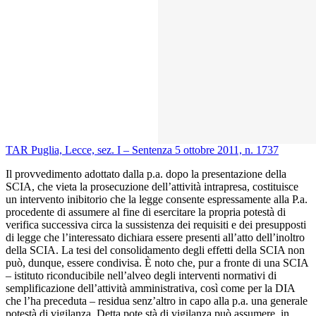
TAR Puglia, Lecce, sez. I – Sentenza 5 ottobre 2011, n. 1737
Il provvedimento adottato dalla p.a. dopo la presentazione della
SCIA, che vieta la prosecuzione dell’attività intrapresa, costituisce
un intervento inibitorio che la legge consente espressamente alla P.a.
procedente di assumere al fine di esercitare la propria potestà di
verifica successiva circa la sussistenza dei requisiti e dei presupposti
di legge che l’interessato dichiara essere presenti all’atto dell’inoltro
della SCIA. La tesi del consolidamento degli effetti della SCIA non
può, dunque, essere condivisa. È noto che, pur a fronte di una SCIA
– istituto riconducibile nell’alveo degli interventi normativi di
semplificazione dell’attività amministrativa, così come per la DIA
che l’ha preceduta – residua senz’altro in capo alla p.a. una generale
potestà di vigilanza. Detta pote stà di vigilanza può assumere, in