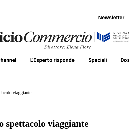
Calendario appuntamenti
Invia un quesito
Archivio Channel
Archivio quesiti
Newsletter
I miei quesiti
hannel
L’Esperto risponde
Speciali
Dos
Calendario appuntamenti
Invia un quesito
liche
Digitalizzazione Suap
Concessioni balneari
Archivio Channel
Archivio quesiti
tacolo viaggiante
I miei quesiti
 spettacolo viaggiante