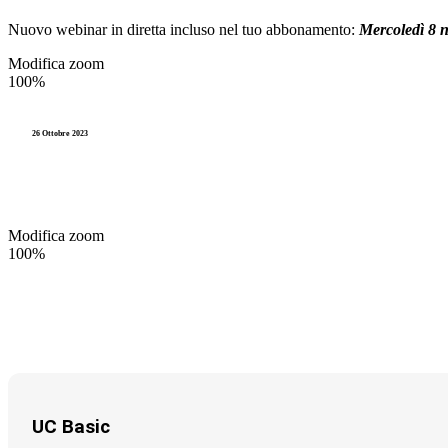
Prassi
Nuovo webinar in diretta incluso nel tuo abbonamento:
Mercoledì
8 
Giurisprudenza
Modifica zoom
100%
I codici annotati
26 Ottobre 2023
Modifica zoom
100%
UC Basic