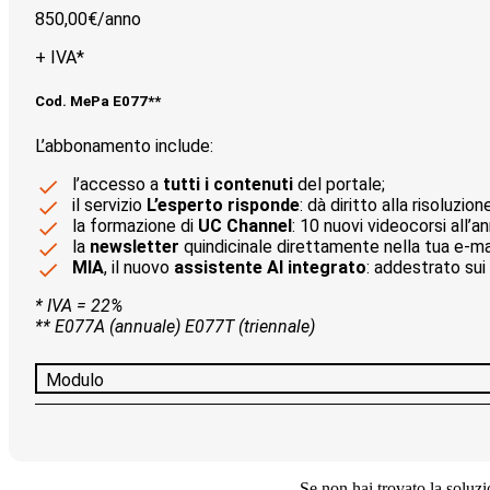
850,00€/
anno
+ IVA*
Cod. MePa E077**
L’abbonamento include:
l’accesso a
tutti i contenuti
del portale;
il servizio
L’esperto risponde
: dà diritto alla risoluzion
la formazione di
UC Channel
: 10 nuovi videocorsi all’a
la
newsletter
quindicinale direttamente nella tua e-mai
MIA
, il nuovo
assistente AI integrato
: addestrato sui 
* IVA = 22%
** E077A (annuale) E077T (triennale)
Modulo
Se non hai trovato la soluzio