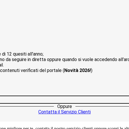
e di 12 quesiti all’anno;
nno da seguire in diretta oppure quando si vuole accedendo all’arch
l.
contenuti verificati del portale (
Novità 2026!
)
Oppure
Contatta il Servizio Clienti
ne migliore per te, contatta il nostro servizio clienti oppure scopri le a