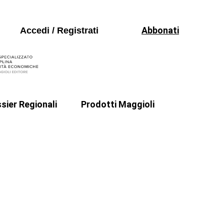
Libri
Seguici sui social
Periodici
Abbonati
Accedi / Registrati
Formazione
Software
sier Regionali
Prodotti Maggioli
Libri
Ncc e Taxi
CIN e Affitti Brevi
Periodici
Formazione
Software